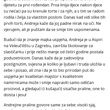
djetetu za prvi rođendan. Prva linija djece nakon djece
su nećaci pa su krenule torte i za njih, a s tim se radom
rodila i želja za vlastitim poslom. Danas kad vidi slike tih
prvih torti, Andreja kaže da joj padne mrak na oči. Ne
vjerujem, ali je puštam da se smije tim uspomenama.
Budući da je znanje majka uspjeha, Andreja je u Aspiri
na Veleučilištu u Zagrebu, završila školovanje za
slastičarku i prije nešto manje od četiri godine postala
poduzetnicom. Danas kaže da je zadovoljna
postignutim, svjesna je koliko je ljubavi i truda uložila u
sebe i posao, ali zna i da je to bio prirodan put do
uspjeha jer kvalitetan majstor s kvalitetnim
namirnicama može i smije napraviti samo odličan
proizvod, a gledajući (i kušajući) sisačke praline, one to
doista i jesu!
Andrejine praline govore same za sebe: visoki sjaj,