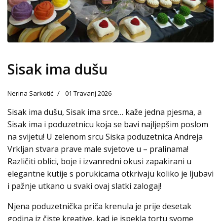
Sisak ima dušu
Nerina Sarkotić
01 Travanj 2026
Sisak ima dušu, Sisak ima srce… kaže jedna pjesma, a
Sisak ima i poduzetnicu koja se bavi najljepšim poslom
na svijetu! U zelenom srcu Siska poduzetnica Andreja
Vrkljan stvara prave male svjetove u – pralinama!
Različiti oblici, boje i izvanredni okusi zapakirani u
elegantne kutije s porukicama otkrivaju koliko je ljubavi
i pažnje utkano u svaki ovaj slatki zalogaj!
Njena poduzetnička priča krenula je prije desetak
godina iz čiste kreative, kad je ispekla tortu svome