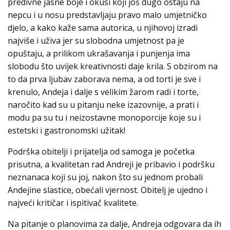
predivne jasne boje i okusi koji još dugo ostaju na
nepcu i u nosu predstavljaju pravo malo umjetničko
djelo, a kako kaže sama autorica, u njihovoj izradi
najviše i uživa jer su slobodna umjetnost pa je
opuštaju, a prilikom ukrašavanja i punjenja ima
slobodu što uvijek kreativnosti daje krila. S obzirom na
to da prva ljubav zaborava nema, a od torti je sve i
krenulo, Andeja i dalje s velikim žarom radi i torte,
naročito kad su u pitanju neke izazovnije, a prati i
modu pa su tu i neizostavne monoporcije koje su i
estetski i gastronomski užitak!
Podrška obitelji i prijatelja od samoga je početka
prisutna, a kvalitetan rad Andreji je pribavio i podršku
neznanaca koji su joj, nakon što su jednom probali
Andejine slastice, obećali vjernost. Obitelj je ujedno i
najveći kritičar i ispitivač kvalitete.
Na pitanje o planovima za dalje, Andreja odgovara da ih