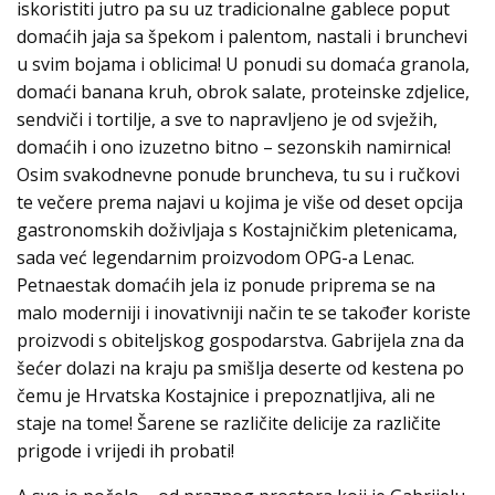
iskoristiti jutro pa su uz tradicionalne gablece poput
domaćih jaja sa špekom i palentom, nastali i brunchevi
u svim bojama i oblicima! U ponudi su domaća granola,
domaći banana kruh, obrok salate, proteinske zdjelice,
sendviči i tortilje, a sve to napravljeno je od svježih,
domaćih i ono izuzetno bitno – sezonskih namirnica!
Osim svakodnevne ponude bruncheva, tu su i ručkovi
te večere prema najavi u kojima je više od deset opcija
gastronomskih doživljaja s Kostajničkim pletenicama,
sada već legendarnim proizvodom OPG-a Lenac.
Petnaestak domaćih jela iz ponude priprema se na
malo moderniji i inovativniji način te se također koriste
proizvodi s obiteljskog gospodarstva. Gabrijela zna da
šećer dolazi na kraju pa smišlja deserte od kestena po
čemu je Hrvatska Kostajnice i prepoznatljiva, ali ne
staje na tome! Šarene se različite delicije za različite
prigode i vrijedi ih probati!