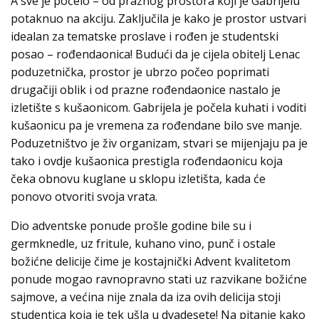
A sve je počelo – od praznog prostora koji je Gabrijelu
potaknuo na akciju. Zaključila je kako je prostor ustvari
idealan za tematske proslave i rođen je studentski
posao – rođendaonica! Budući da je cijela obitelj Lenac
poduzetnička, prostor je ubrzo počeo poprimati
drugačiji oblik i od prazne rođendaonice nastalo je
izletište s kušaonicom. Gabrijela je počela kuhati i voditi
kušaonicu pa je vremena za rođendane bilo sve manje.
Poduzetništvo je živ organizam, stvari se mijenjaju pa je
tako i ovdje kušaonica prestigla rođendaonicu koja
čeka obnovu kuglane u sklopu izletišta, kada će
ponovo otvoriti svoja vrata.
Dio adventske ponude prošle godine bile su i
germknedle, uz fritule, kuhano vino, punč i ostale
božićne delicije čime je kostajnički Advent kvalitetom
ponude mogao ravnopravno stati uz razvikane božićne
sajmove, a većina nije znala da iza ovih delicija stoji
studentica koja je tek ušla u dvadesete! Na pitanje kako