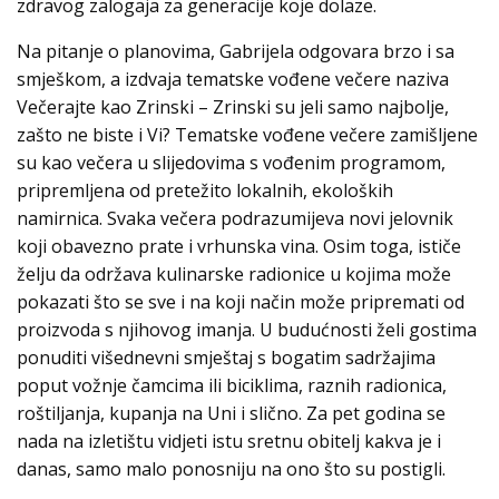
zdravog zalogaja za generacije koje dolaze.
Na pitanje o planovima, Gabrijela odgovara brzo i sa
smješkom, a izdvaja tematske vođene večere naziva
Večerajte kao Zrinski – Zrinski su jeli samo najbolje,
zašto ne biste i Vi? Tematske vođene večere zamišljene
su kao večera u slijedovima s vođenim programom,
pripremljena od pretežito lokalnih, ekoloških
namirnica. Svaka večera podrazumijeva novi jelovnik
koji obavezno prate i vrhunska vina. Osim toga, ističe
želju da održava kulinarske radionice u kojima može
pokazati što se sve i na koji način može pripremati od
proizvoda s njihovog imanja. U budućnosti želi gostima
ponuditi višednevni smještaj s bogatim sadržajima
poput vožnje čamcima ili biciklima, raznih radionica,
roštiljanja, kupanja na Uni i slično. Za pet godina se
nada na izletištu vidjeti istu sretnu obitelj kakva je i
danas, samo malo ponosniju na ono što su postigli.