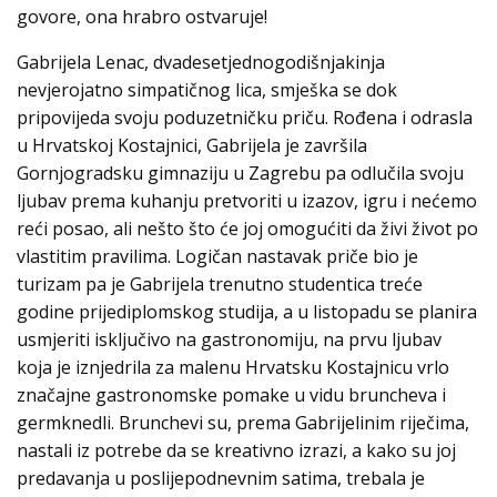
govore, ona hrabro ostvaruje!
Gabrijela Lenac, dvadesetjednogodišnjakinja
nevjerojatno simpatičnog lica, smješka se dok
pripovijeda svoju poduzetničku priču. Rođena i odrasla
u Hrvatskoj Kostajnici, Gabrijela je završila
Gornjogradsku gimnaziju u Zagrebu pa odlučila svoju
ljubav prema kuhanju pretvoriti u izazov, igru i nećemo
reći posao, ali nešto što će joj omogućiti da živi život po
vlastitim pravilima. Logičan nastavak priče bio je
turizam pa je Gabrijela trenutno studentica treće
godine prijediplomskog studija, a u listopadu se planira
usmjeriti isključivo na gastronomiju, na prvu ljubav
koja je iznjedrila za malenu Hrvatsku Kostajnicu vrlo
značajne gastronomske pomake u vidu bruncheva i
germknedli. Brunchevi su, prema Gabrijelinim riječima,
nastali iz potrebe da se kreativno izrazi, a kako su joj
predavanja u poslijepodnevnim satima, trebala je