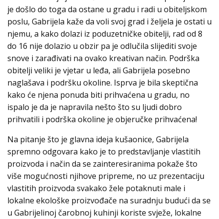
je došlo do toga da ostane u gradu i radi u obiteljskom
poslu, Gabrijela kaže da voli svoj grad i željela je ostati u
njemu, a kako dolazi iz poduzetničke obitelji, rad od 8
do 16 nije dolazio u obzir pa je odlučila slijediti svoje
snove i zarađivati na ovako kreativan način. Podrška
obitelji veliki je vjetar u leđa, ali Gabrijela posebno
naglašava i podršku okoline. Isprva je bila skeptična
kako će njena ponuda biti prihvaćena u gradu, no
ispalo je da je napravila nešto što su ljudi dobro
prihvatili i podrška okoline je objeručke prihvaćena!
Na pitanje što je glavna ideja kušaonice, Gabrijela
spremno odgovara kako je to predstavljanje vlastitih
proizvoda i način da se zainteresiranima pokaže što
više mogućnosti njihove pripreme, no uz prezentaciju
vlastitih proizvoda svakako žele potaknuti male i
lokalne ekološke proizvođače na suradnju budući da se
u Gabrijelinoj čarobnoj kuhinji koriste svježe, lokalne