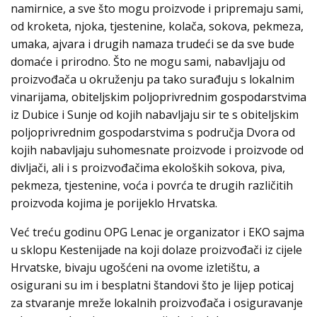
namirnice, a sve što mogu proizvode i pripremaju sami,
od kroketa, njoka, tjestenine, kolača, sokova, pekmeza,
umaka, ajvara i drugih namaza trudeći se da sve bude
domaće i prirodno. Što ne mogu sami, nabavljaju od
proizvođača u okruženju pa tako surađuju s lokalnim
vinarijama, obiteljskim poljoprivrednim gospodarstvima
iz Dubice i Sunje od kojih nabavljaju sir te s obiteljskim
poljoprivrednim gospodarstvima s područja Dvora od
kojih nabavljaju suhomesnate proizvode i proizvode od
divljači, ali i s proizvođačima ekoloških sokova, piva,
pekmeza, tjestenine, voća i povrća te drugih različitih
proizvoda kojima je porijeklo Hrvatska.
Već treću godinu OPG Lenac je organizator i EKO sajma
u sklopu Kestenijade na koji dolaze proizvođači iz cijele
Hrvatske, bivaju ugošćeni na ovome izletištu, a
osigurani su im i besplatni štandovi što je lijep poticaj
za stvaranje mreže lokalnih proizvođača i osiguravanje